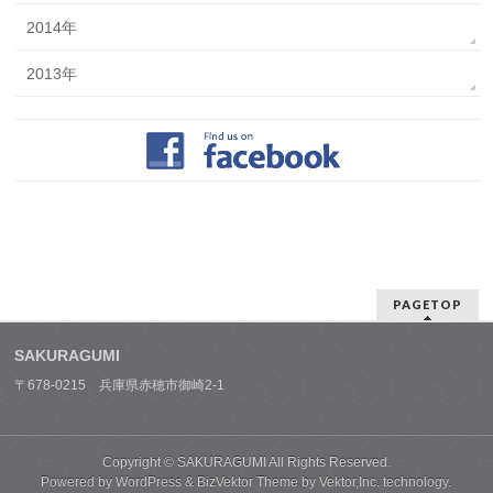
2014年
2013年
PAGETOP
SAKURAGUMI
〒678-0215 兵庫県赤穂市御崎2-1
Copyright ©
SAKURAGUMI
All Rights Reserved.
Powered by
WordPress
&
BizVektor Theme
by
Vektor,Inc.
technology.